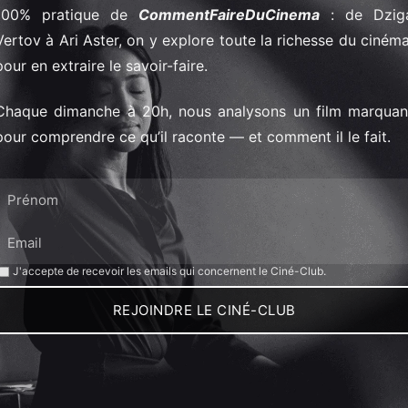
100% pratique de
CommentFaireDuCinema
: de Dzig
Vertov à Ari Aster, on y explore toute la richesse du cinéma
pour en extraire le savoir-faire.
Chaque dimanche à 20h, nous analysons un film marquan
pour comprendre ce qu’il raconte — et comment il le fait.
J'accepte de recevoir les emails qui concernent le Ciné-Club.
REJOINDRE LE CINÉ-CLUB