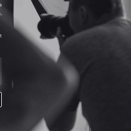
a
,
t