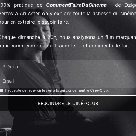
100% pratique de
CommentFaireDuCinema
: de Dzig
Vertov à Ari Aster, on y explore toute la richesse du cinéma
pour en extraire le savoir-faire.
Chaque dimanche à 20h, nous analysons un film marquan
pour comprendre ce qu’il raconte — et comment il le fait.
J'accepte de recevoir les emails qui concernent le Ciné-Club.
REJOINDRE LE CINÉ-CLUB