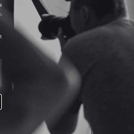
a
,
t